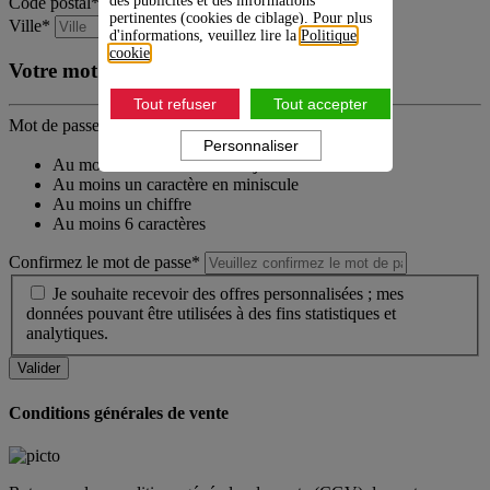
des publicités et des informations
Code postal*
pertinentes (cookies de ciblage). Pour plus
Ville*
d'informations, veuillez lire la
Politique
cookie
.
Votre mot de passe
Tout refuser
Tout accepter
Mot de passe*
Personnaliser
Au moins un caractère en majuscule
Au moins un caractère en miniscule
Au moins un chiffre
Au moins 6 caractères
Confirmez le mot de passe*
Je souhaite recevoir des offres personnalisées ; mes
données pouvant être utilisées à des fins statistiques et
analytiques.
Conditions générales de vente