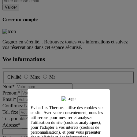
Créer un compte
Gagnez en sérénité... Retrouvez toutes vos informations et suivez
vos réservations dans cet espace sécurisé.
Vos informations
Civilité
Mme
Mr
Nom*
Prénom*
Email*
Confirmez l'adresse mail *
Evian Les Thermes utilise des cookies sur
Tel. fixe
ce site. Avec votre consentement, nous les
utiliserons pour mesurer et analyser
Tel. portable*
l'utilisation du site (cookies analytiques),
Adresse*
pour l'adapter à vos intérêts (cookies de
personnalisation), et pour vous présenter