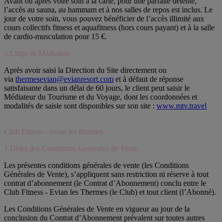
Avant ou après votre soin à la carte, pour une parfaite détente,
l’accès au sauna, au hammam et à nos salles de repos est inclus. Le
jour de votre soin, vous pouvez bénéficier de l’accès illimité aux
cours collectifs fitness et aquafitness (hors cours payant) et à la salle
de cardio-musculation pour 15 €.
5.Litige & Médiation
Après avoir saisi la Direction du Site directement ou
via
thermesevian@evianresort.com
et à défaut de réponse
satisfaisante dans un délai de 60 jours, le client peut saisir le
Médiateur du Tourisme et du Voyage, dont les coordonnées et
modalités de saisie sont disponibles sur son site :
www.mtv.travel
Club Fitness - evian les thermes
1.Objet des Conditions Generales de Vente
Les présentes conditions générales de vente (les Conditions
Générales de Vente), s’appliquent sans restriction ni réserve à tout
contrat d’abonnement (le Contrat d’Abonnement) conclu entre le
Club Fitness - Evian les Thermes (le Club) et tout client (l’Abonné).
Les Conditions Générales de Vente en vigueur au jour de la
conclusion du Contrat d’Abonnement prévalent sur toutes autres