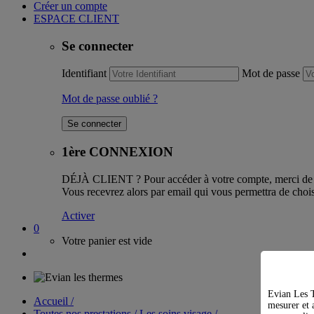
Créer un compte
ESPACE CLIENT
Se connecter
Identifiant
Mot de passe
Mot de passe oublié ?
1ère CONNEXION
DÉJÀ CLIENT ?
Pour accéder à votre compte, merci de l
Vous recevrez alors par email qui vous permettra de chois
Activer
0
Votre panier est vide
Evian Les T
Accueil /
mesurer et a
Toutes nos prestations / Les soins visage /