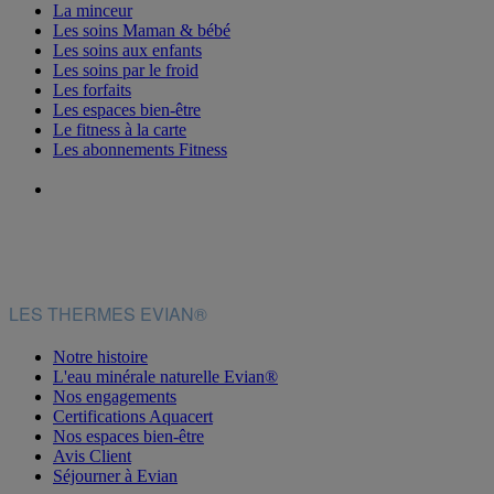
La minceur
Les soins Maman & bébé
Les soins aux enfants
Les soins par le froid
Les forfaits
Les espaces bien-être
Le fitness à la carte
Les abonnements Fitness
LES THERMES EVIAN®
Notre histoire
L'eau minérale naturelle Evian®
Nos engagements
Certifications Aquacert
Nos espaces bien-être
Avis Client
Séjourner à Evian