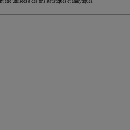
être utilisées à des fins statistiques et analytiques.
es Thermes d’evian®, l’équilibre a sa sour