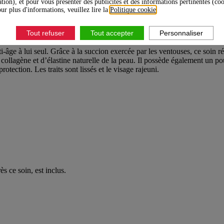
ation), et pour vous présenter des publicités et des informations pertinentes (co
ur plus d'informations, veuillez lire la
Politique cookie
.
INS
Tout refuser
Tout accepter
Personnaliser
i-âge à lui seul. Grâce à la succion exercée par les ventouses, ce soin 
e collagène et d’élastine naturelle de la peau. Il possède également un p
rotection. Les traits sont lissés et le visage rajeuni.
s ce soin, est inclus.