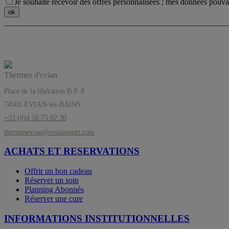
Je souhaite recevoir des offres personnalisées ; mes données pouvant 
L
Thermes d'evian
Place de la libération B.P. 8
74501 EVIAN-les-BAINS
+33 (0)4 50 75 02 30
thermesevian@evianresort.com
ACHATS ET RESERVATIONS
Offrir un bon cadeau
Réserver un soin
Planning Abonnés
Réserver une cure
INFORMATIONS INSTITUTIONNELLES