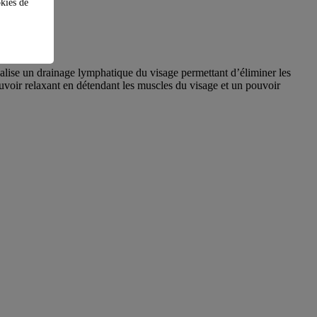
okies de
réalise un drainage lymphatique du visage permettant d’éliminer les
ouvoir relaxant en détendant les muscles du visage et un pouvoir