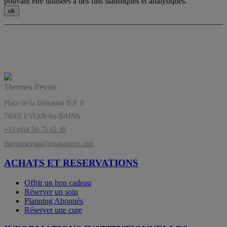
pouvant être utilisées à des fins statistiques et analytiques.
Les Thermes d’evian®, l’équilibre a sa
source
Thermes d'evian
Place de la libération B.P. 8
74501 EVIAN-les-BAINS
+33 (0)4 50 75 02 30
thermesevian@evianresort.com
ACHATS ET RESERVATIONS
Offrir un bon cadeau
Réserver un soin
Planning Abonnés
Réserver une cure