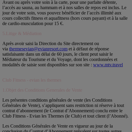
Avant ou après votre soin à la carte, pour une parfaite détente,
l’accès au sauna, au hammam et à nos salles de repos est inclus. Le
jour de votre soin, vous pouvez bénéficier de l’accès illimité aux
cours collectifs fitness et aquafitness (hors cours payant) et à la salle
de cardio-musculation pour 15 €.
5.Litige & Médiation
Après avoir saisi la Direction du Site directement ou
via
thermesevian@evianresort.com
et à défaut de réponse
satisfaisante dans un délai de 60 jours, le client peut saisir le
Médiateur du Tourisme et du Voyage, dont les coordonnées et
modalités de saisie sont disponibles sur son site :
www.mtv.travel
Club Fitness - evian les thermes
1.Objet des Conditions Generales de Vente
Les présentes conditions générales de vente (les Conditions
Générales de Vente), s’appliquent sans restriction ni réserve à tout
contrat d’abonnement (le Contrat d’Abonnement) conclu entre le
Club Fitness - Evian les Thermes (le Club) et tout client (l’Abonné).
Les Conditions Générales de Vente en vigueur au jour de la
conclusion du Contrat d’Abonnement prévalent sur toutes autres