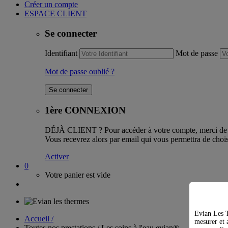
Créer un compte
ESPACE CLIENT
Se connecter
Identifiant
Mot de passe
Mot de passe oublié ?
1ère CONNEXION
DÉJÀ CLIENT ?
Pour accéder à votre compte, merci de l
Vous recevrez alors par email qui vous permettra de chois
Activer
0
Votre panier est vide
Evian Les T
Accueil /
mesurer et a
Toutes nos prestations / Les soins à l'eau evian®