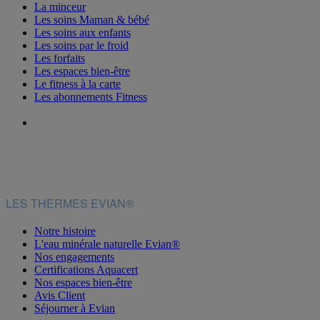
La minceur
Les soins Maman & bébé
Les soins aux enfants
Les soins par le froid
Les forfaits
Les espaces bien-être
Le fitness à la carte
Les abonnements Fitness
LES THERMES EVIAN®
Notre histoire
L'eau minérale naturelle Evian®
Nos engagements
Certifications Aquacert
Nos espaces bien-être
Avis Client
Séjourner à Evian