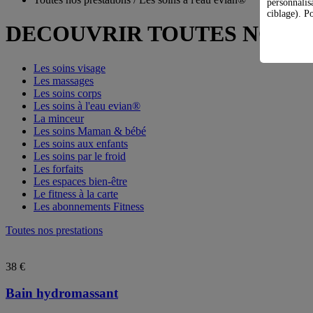
personnalis
ciblage). Po
DECOUVRIR TOUTES NOS P
Les soins visage
Les massages
Les soins corps
Les soins à l'eau evian®
La minceur
Les soins Maman & bébé
Les soins aux enfants
Les soins par le froid
Les forfaits
Les espaces bien-être
Le fitness à la carte
Les abonnements Fitness
Toutes nos prestations
38 €
Bain hydromassant