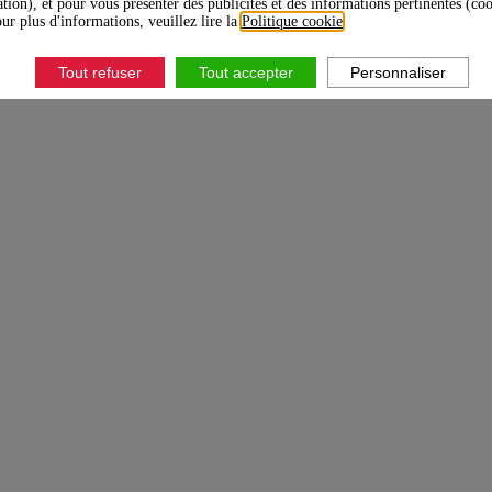
ation), et pour vous présenter des publicités et des informations pertinentes (co
ur plus d'informations, veuillez lire la
Politique cookie
.
RESTATIONS
Tout refuser
Tout accepter
Personnaliser