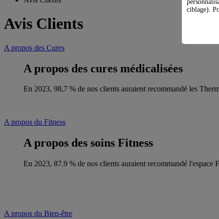
personnalis
ciblage). Po
Avis Clients
A propos des Cures
A propos des cures médicalisées
En 2023, 98,7 % de nos clients auraient recommandé les Therme
A propos du Fitness
A propos des soins Fitness
En 2023, 87.9 % de nos clients auraient recommandé l'espace Fi
A propos du Bien-être