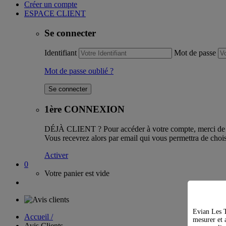
Créer un compte
ESPACE CLIENT
Se connecter
Identifiant
Mot de passe
Mot de passe oublié ?
1ère CONNEXION
DÉJÀ CLIENT ?
Pour accéder à votre compte, merci de l
Vous recevrez alors par email qui vous permettra de chois
Activer
0
Votre panier est vide
Evian Les T
Accueil /
mesurer et a
Avis Clients