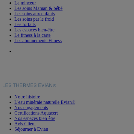
La minceur
Les soins Maman & bébé
Les soins aux enfants
Les soins par le froid
Les forfaits
Les espaces bien-être
Le fitness à la carte
Les abonnements Fitness
LES THERMES EVIAN®
Notre histoire
L'eau minérale naturelle Evian®
Nos engagements
Certifications Aquacert
Nos espaces bien-être
Avis Client
Séjourner à Evian