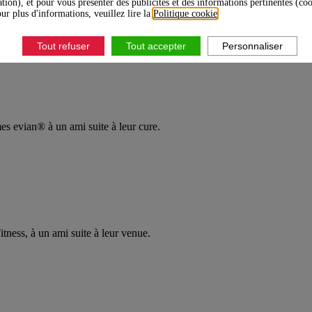
ation), et pour vous présenter des publicités et des informations pertinentes (co
ur plus d'informations, veuillez lire la
Politique cookie
.
Tout refuser
Tout accepter
Personnaliser
s evian® à un ami suite à leur cure.
tness, à un ami suite à leur venue.