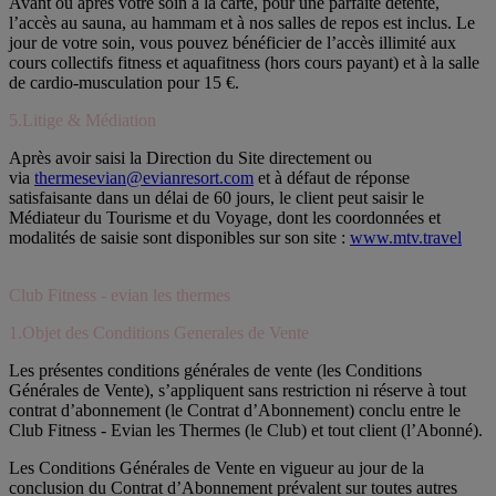
Avant ou après votre soin à la carte, pour une parfaite détente,
l’accès au sauna, au hammam et à nos salles de repos est inclus. Le
jour de votre soin, vous pouvez bénéficier de l’accès illimité aux
cours collectifs fitness et aquafitness (hors cours payant) et à la salle
de cardio-musculation pour 15 €.
5.Litige & Médiation
Après avoir saisi la Direction du Site directement ou
via
thermesevian@evianresort.com
et à défaut de réponse
satisfaisante dans un délai de 60 jours, le client peut saisir le
Médiateur du Tourisme et du Voyage, dont les coordonnées et
modalités de saisie sont disponibles sur son site :
www.mtv.travel
Club Fitness - evian les thermes
1.Objet des Conditions Generales de Vente
Les présentes conditions générales de vente (les Conditions
Générales de Vente), s’appliquent sans restriction ni réserve à tout
contrat d’abonnement (le Contrat d’Abonnement) conclu entre le
Club Fitness - Evian les Thermes (le Club) et tout client (l’Abonné).
Les Conditions Générales de Vente en vigueur au jour de la
conclusion du Contrat d’Abonnement prévalent sur toutes autres