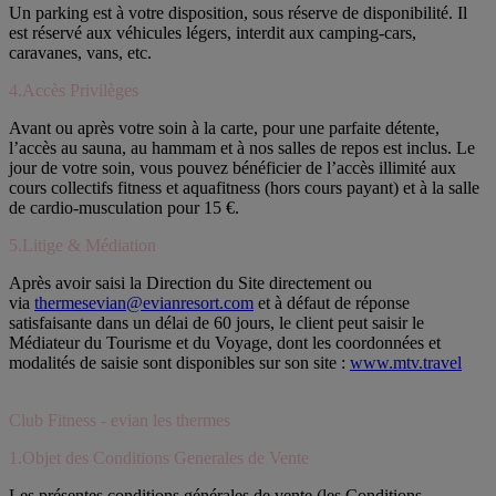
Un parking est à votre disposition, sous réserve de disponibilité. Il
est réservé aux véhicules légers, interdit aux camping-cars,
caravanes, vans, etc.
4.Accès Privilèges
Avant ou après votre soin à la carte, pour une parfaite détente,
l’accès au sauna, au hammam et à nos salles de repos est inclus. Le
jour de votre soin, vous pouvez bénéficier de l’accès illimité aux
cours collectifs fitness et aquafitness (hors cours payant) et à la salle
de cardio-musculation pour 15 €.
5.Litige & Médiation
Après avoir saisi la Direction du Site directement ou
via
thermesevian@evianresort.com
et à défaut de réponse
satisfaisante dans un délai de 60 jours, le client peut saisir le
Médiateur du Tourisme et du Voyage, dont les coordonnées et
modalités de saisie sont disponibles sur son site :
www.mtv.travel
Club Fitness - evian les thermes
1.Objet des Conditions Generales de Vente
Les présentes conditions générales de vente (les Conditions