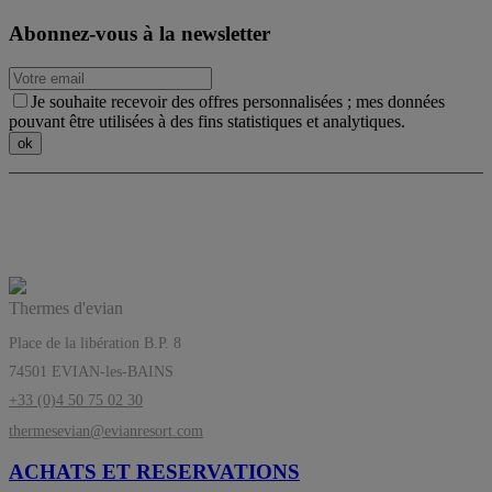
Abonnez-vous à la newsletter
Je souhaite recevoir des offres personnalisées ; mes données
pouvant être utilisées à des fins statistiques et analytiques.
Les Thermes d’evian®, l’équilibre a sa
source
Thermes d'evian
Place de la libération B.P. 8
74501 EVIAN-les-BAINS
+33 (0)4 50 75 02 30
thermesevian@evianresort.com
ACHATS ET RESERVATIONS