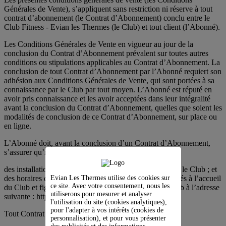
Générales de Vente), s’appliquent sans restriction ni réserve à tout
contrat d’abonnement (le Contrat d’Abonnement) conclu entre le
Club Fitness - Evian les Thermes (le Club) et tout client (l’Abonné).
Les Conditions Générales de Vente en vigueur au jour de la
conclusion du Contrat d’Abonnement prévalent sur toutes autres
conditions ou stipulations applicables au Contrat d’Abonnement. La
conclusion de tout Contrat d’Abonnement par l’Abonné requiert son
adhésion aux Conditions Générales de Vente, qui sont portées à sa
connaissance par le Club par tout moyen. L’Abonné est réputé en
avoir pris connaissance et les avoir acceptées dans leur intégralité
avant la conclusion du Contrat d’Abonnement, quelles que soient les
modalités de conclusion de ce Contrat d’Abonnement, sur place ou
en ligne.
L’Abonné doit, avant la conclusion d’un Contrat d’Abonnement,
s’assurer qu’il a une bonne connaissance :
des installations du Club ; des prestations proposées par le Club ; et
Evian Les Thermes utilise des cookies sur
des horaires d’ouverture et du règlement intérieur affichés à l’accueil
ce site. Avec votre consentement, nous les
du Club et figurant également sur le site Internet du Club à l’adresse
utiliserons pour mesurer et analyser
suivante : https://lesthermesevian.com.
l'utilisation du site (cookies analytiques),
pour l'adapter à vos intérêts (cookies de
Tout Contrat d’Abonnement est nominatif et incessible.
personnalisation), et pour vous présenter