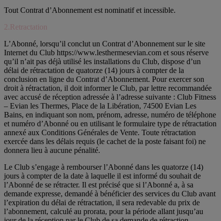
Tout Contrat d’Abonnement est nominatif et incessible.
2.Retractation
L’Abonné, lorsqu’il conclut un Contrat d’Abonnement sur le site
Internet du Club https://www.lesthermesevian.com et sous réserve
qu’il n’ait pas déjà utilisé les installations du Club, dispose d’un
délai de rétractation de quatorze (14) jours à compter de la
conclusion en ligne du Contrat d’Abonnement. Pour exercer son
droit à rétractation, il doit informer le Club, par lettre recommandée
avec accusé de réception adressée à l’adresse suivante : Club Fitness
– Evian les Thermes, Place de la Libération, 74500 Evian Les
Bains, en indiquant son nom, prénom, adresse, numéro de téléphone
et numéro d’Abonné ou en utilisant le formulaire type de rétractation
annexé aux Conditions Générales de Vente. Toute rétractation
exercée dans les délais requis (le cachet de la poste faisant foi) ne
donnera lieu à aucune pénalité.
Le Club s’engage à rembourser l’Abonné dans les quatorze (14)
jours à compter de la date à laquelle il est informé du souhait de
l’Abonné de se rétracter. Il est précisé que si l’Abonné a, à sa
demande expresse, demandé à bénéficier des services du Club avant
l’expiration du délai de rétractation, il sera redevable du prix de
l’abonnement, calculé au prorata, pour la période allant jusqu’au
jour de la réception par le Club de sa demande de rétraction.