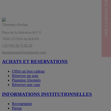
NOUS CONTACTER
Les Thermes d’evian®, l’équilibre a sa
source
Thermes d'evian
Place de la libération B.P. 8
74501 EVIAN-les-BAINS
+33 (0)4 50 75 02 30
thermesevian@evianresort.com
ACHATS ET RESERVATIONS
Offrir un bon cadeau
Réserver un soin
Planning Abonnés
Réserver une cure
INFORMATIONS INSTITUTIONNELLES
Recrutement
Presse