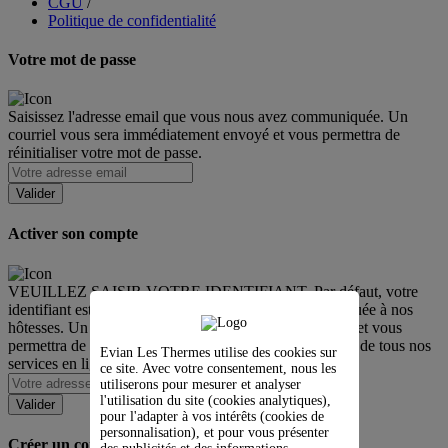
CGU
/
Politique de confidentialité
Votre mot de passe
Saisissez l'adresse email que vous nous avez communiquée. Un
courriel vous sera immédiatement envoyé et vous permettra de
réinitialiser votre mot de passe.
Activer son compte
VEUILLEZ SAISIR VOTRE IDENTIFIANT. Par défaut, votre
identifiant est l’adresse email que vous avez communiquée à nos
hôtesses. Un courriel vous sera immédiatement envoyé et vous
permettra de créer votre mot de passe et ainsi bénéficier de tous nos
Evian Les Thermes utilise des cookies sur
services en ligne.
ce site. Avec votre consentement, nous les
utiliserons pour mesurer et analyser
l'utilisation du site (cookies analytiques),
pour l'adapter à vos intérêts (cookies de
personnalisation), et pour vous présenter
Créer un compte