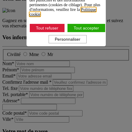
des publicités et des informations
pertinentes (cookies de ciblage). Pour plus
d'informations, veuillez lire la
Politique
cookie
.
Gagnez en sérénité... Retrouvez toutes vos informations et suivez
vos réservations dans cet espace sécurisé.
Tout refuser
Tout accepter
Vos informations
Personnaliser
Civilité
Mme
Mr
Nom*
Prénom*
Email*
Confirmez l'adresse mail *
Tel. fixe
Tel. portable*
Adresse*
Code postal*
Ville*
Votre mot de passe