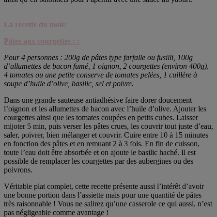
La recette du mois:
Pâtes aux courgettes :
:
Pour 4 personnes : 200g de pâtes type farfalle ou fusilli, 100g
d’allumettes de bacon fumé, 1 oignon, 2 courgettes (environ 400g),
4 tomates ou une petite conserve de tomates pelées, 1 cuillère à
soupe d’huile d’olive, basilic, sel et poivre.
Dans une grande sauteuse antiadhésive faire dorer doucement
l’oignon et les allumettes de bacon avec l’huile d’olive. Ajouter les
courgettes ainsi que les tomates coupées en petits cubes. Laisser
mijoter 5 min, puis verser les pâtes crues, les couvrir tout juste d’eau,
saler, poivrer, bien mélanger et couvrir. Cuire entre 10 à 15 minutes
en fonction des pâtes et en remuant 2 à 3 fois. En fin de cuisson,
toute l’eau doit être absorbée et on ajoute le basilic haché. Il est
possible de remplacer les courgettes par des aubergines ou des
poivrons.
Véritable plat complet, cette recette présente aussi l’intérêt d’avoir
une bonne portion dans l’assiette mais pour une quantité de pâtes
très raisonnable ! Vous ne salirez qu’une casserole ce qui aussi, n’est
pas négligeable comme avantage !