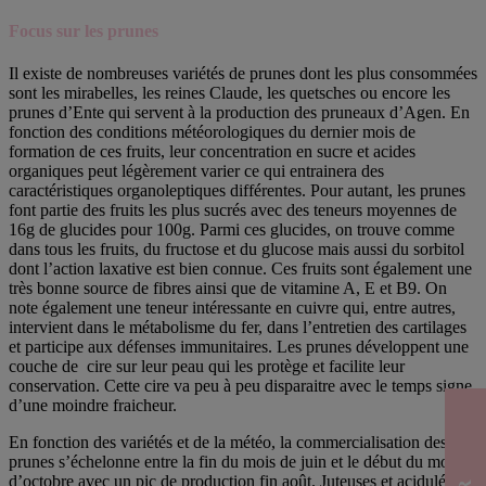
Focus sur les
prunes
Il existe de nombreuses variétés de prunes dont les plus consommées
sont les mirabelles, les reines Claude, les quetsches ou encore les
prunes d’Ente qui servent à la production des pruneaux d’Agen. En
fonction des conditions météorologiques du dernier mois de
formation de ces fruits, leur concentration en sucre et acides
organiques peut légèrement varier ce qui entrainera des
caractéristiques organoleptiques différentes. Pour autant, les prunes
font partie des fruits les plus sucrés avec des teneurs moyennes de
16g de glucides pour 100g. Parmi ces glucides, on trouve comme
dans tous les fruits, du fructose et du glucose mais aussi du sorbitol
dont l’action laxative est bien connue. Ces fruits sont également une
très bonne source de fibres ainsi que de vitamine A, E et B9. On
note également une teneur intéressante en cuivre qui, entre autres,
intervient dans le métabolisme du fer, dans l’entretien des cartilages
et participe aux défenses immunitaires. Les prunes développent une
couche de cire sur leur peau qui les protège et facilite leur
conservation. Cette cire va peu à peu disparaitre avec le temps signe
d’une moindre fraicheur.
En fonction des variétés et de la météo, la commercialisation des
prunes s’échelonne entre la fin du mois de juin et le début du mois
d’octobre avec un pic de production fin août. Juteuses et acidulées,