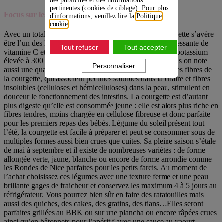
des publicités et des informations
pertinentes (cookies de ciblage). Pour plus
Focus sur les courgettes
d'informations, veuillez lire la
Politique
cookie
.
Avec un total énergétique de 23 kcal aux 100g, la courgette s’avère
être l’un des légumes les moins caloriques. Source intéressante de
Tout refuser
Tout accepter
vitamine C et B9 elle possède également une teneur en potassium
élevée à 300 mg /100g. Parmi ses avantages nutritionnels on note
Personnaliser
aussi une quantité globale d’antioxydants importante. Les fibres de
la courgette, qui associent pectines solubles dans la chaire et fibres
insolubles (celluloses et hémicelluloses) dans la peau, stimulent en
douceur le fonctionnement des intestins. La courgette est d’autant
plus digeste qu’elle est consommée jeune : elle est alors plus riche en
fibres tendres, moins chargée en cellulose fibreuse et donc parfaite
pour les premiers repas des bébés. Légume du soleil présent tout
l’été, la courgette est facile à préparer et peut se consommer sous de
multiples formes aussi bien crues que cuites. Sa pleine saison s’étale
de mai à septembre et il existe de nombreuses variétés : de forme
allongée verte, jaune, blanche ou encore de forme arrondie comme
les Rondes de Nice parfaites pour les petits farcis. Au moment de
l’achat choisissez ces légumes avec une texture ferme et une peau
brillante gages de fraicheur et conservez les maximum 4 à 5 jours au
réfrigérateur. Vous pourrez bien sûr en faire des ratatouilles mais
aussi des quiches, des cakes, des gratins, des tians…Elles seront
parfaites grillées au BBK ou sur une plancha ou encore râpées crues
ainsi qu’en bâtonnets pour l’apéritif avec une sauce au yaourt.