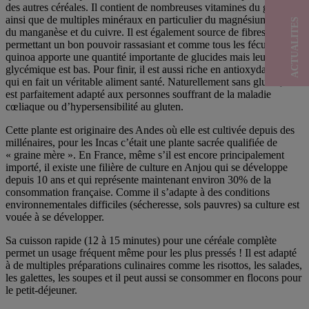
des autres céréales. Il contient de nombreuses vitamines du groupe B
ainsi que de multiples minéraux en particulier du magnésium, du fer,
ACTUALITES
du manganèse et du cuivre. Il est également source de fibres
permettant un bon pouvoir rassasiant et comme tous les féculents, le
quinoa apporte une quantité importante de glucides mais leur index
glycémique est bas. Pour finir, il est aussi riche en antioxydants ce
qui en fait un véritable aliment santé. Naturellement sans gluten, il
est parfaitement adapté aux personnes souffrant de la maladie
cœliaque ou d’hypersensibilité au gluten.
Cette plante est originaire des Andes où elle est cultivée depuis des
millénaires, pour les Incas c’était une plante sacrée qualifiée de
« graine mère ». En France, même s’il est encore principalement
importé, il existe une filière de culture en Anjou qui se développe
depuis 10 ans et qui représente maintenant environ 30% de la
consommation française. Comme il s’adapte à des conditions
environnementales difficiles (sécheresse, sols pauvres) sa culture est
vouée à se développer.
Sa cuisson rapide (12 à 15 minutes) pour une céréale complète
permet un usage fréquent même pour les plus pressés ! Il est adapté
à de multiples préparations culinaires comme les risottos, les salades,
les galettes, les soupes et il peut aussi se consommer en flocons pour
le petit-déjeuner.