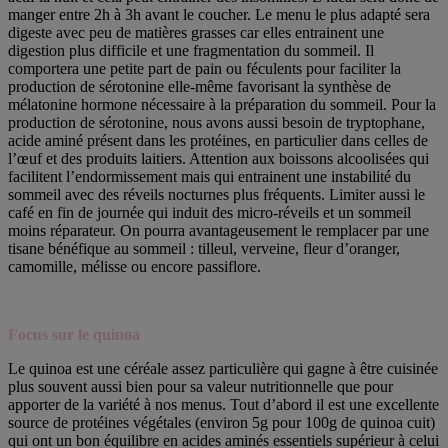
manger entre 2h à 3h avant le coucher. Le menu le plus adapté sera
digeste avec peu de matières grasses car elles entrainent une
digestion plus difficile et une fragmentation du sommeil. Il
comportera une petite part de pain ou féculents pour faciliter la
production de sérotonine elle-même favorisant la synthèse de
mélatonine hormone nécessaire à la préparation du sommeil. Pour la
production de sérotonine, nous avons aussi besoin de tryptophane,
acide aminé présent dans les protéines, en particulier dans celles de
l’œuf et des produits laitiers. Attention aux boissons alcoolisées qui
facilitent l’endormissement mais qui entrainent une instabilité du
sommeil avec des réveils nocturnes plus fréquents. Limiter aussi le
café en fin de journée qui induit des micro-réveils et un sommeil
moins réparateur. On pourra avantageusement le remplacer par une
tisane bénéfique au sommeil : tilleul, verveine, fleur d’oranger,
camomille, mélisse ou encore passiflore.
Focus sur le quinoa
Le quinoa est une céréale assez particulière qui gagne à être cuisinée
plus souvent aussi bien pour sa valeur nutritionnelle que pour
apporter de la variété à nos menus. Tout d’abord il est une excellente
source de protéines végétales (environ 5g pour 100g de quinoa cuit)
qui ont un bon équilibre en acides aminés essentiels supérieur à celui