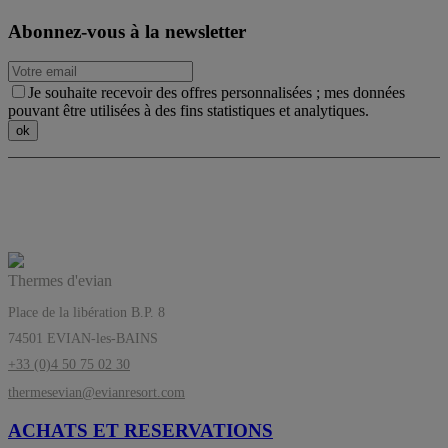
Abonnez-vous à la newsletter
Je souhaite recevoir des offres personnalisées ; mes données
pouvant être utilisées à des fins statistiques et analytiques.
Les Thermes d’evian®, l’équilibre a sa
source
Thermes d'evian
Place de la libération B.P. 8
74501 EVIAN-les-BAINS
+33 (0)4 50 75 02 30
thermesevian@evianresort.com
ACHATS ET RESERVATIONS