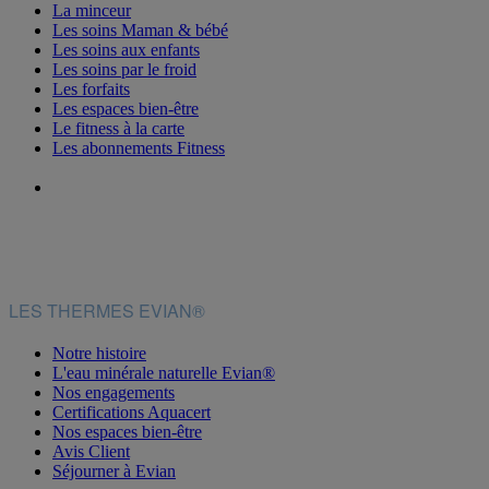
La minceur
Les soins Maman & bébé
Les soins aux enfants
Les soins par le froid
Les forfaits
Les espaces bien-être
Le fitness à la carte
Les abonnements Fitness
LES THERMES EVIAN®
Notre histoire
L'eau minérale naturelle Evian®
Nos engagements
Certifications Aquacert
Nos espaces bien-être
Avis Client
Séjourner à Evian