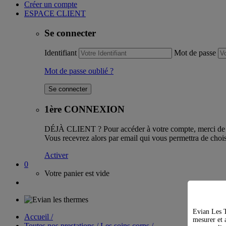
Créer un compte
ESPACE CLIENT
Se connecter
Identifiant
Mot de passe
Mot de passe oublié ?
1ère CONNEXION
DÉJÀ CLIENT ?
Pour accéder à votre compte, merci de l
Vous recevrez alors par email qui vous permettra de chois
Activer
0
Votre panier est vide
Evian Les T
Accueil /
mesurer et a
Toutes nos prestations / Les soins corps /