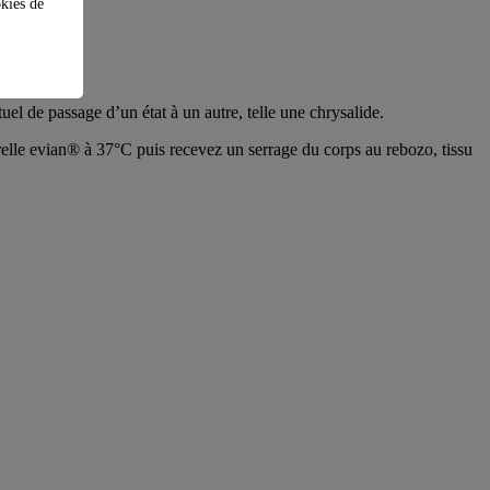
okies de
el de passage d’un état à un autre, telle une chrysalide.
relle evian® à 37°C puis recevez un serrage du corps au rebozo, tissu