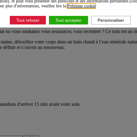
ation), et pour vous présenter des publicités et des informations pertinentes (co
ur plus d'informations, veuillez lire la
Politique cookie
.
Tout refuser
Tout accepter
Personnaliser
 ou vous souhaitez vous ressourcer, vous recentrer ? Ce soin est un ritu
 mains, détoxifiez votre corps dans un bain chaud à l’eau minérale natu
e définir et s’ouvrir au renouveau.
andons d'arriver 15 min avant votre soin.