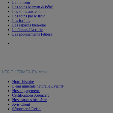
La minceur
Les soins Maman & bébé
Les soins aux enfants
Les soins par le froid
Les forfaits
Les espaces bien-être
Le fitness à la carte
Les abonnements Fitness
LES THERMES EVIAN®
Notre histoire
L'eau minérale naturelle Evian®
Nos engagements
Certifications Aquacert
Nos espaces bien-être
Avis Client
Séjourner à Evian