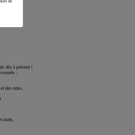
okies de
le dès à présent !
uveautés :
et des rides.
s
 traits.