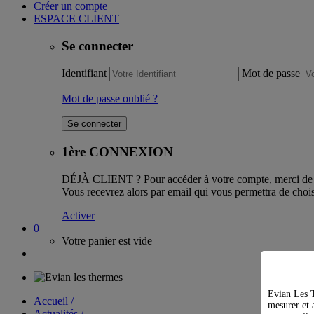
Créer un compte
ESPACE CLIENT
Se connecter
Identifiant
Mot de passe
Mot de passe oublié ?
1ère CONNEXION
DÉJÀ CLIENT ?
Pour accéder à votre compte, merci de l
Vous recevrez alors par email qui vous permettra de chois
Activer
0
Votre panier est vide
Evian Les T
Accueil /
mesurer et a
Actualités /