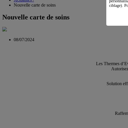
personnalis
Nouvelle carte de soins
ciblage). Po
Nouvelle carte de soins
08/07/2024
Les Thermes d’Evi
Autorisez
Solution eff
Rafferm