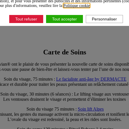
ation), et pour vous présenter des publicités et des informations pertinentes (co
ur plus d'informations, veuillez lire la
Politique cookie
.
Tout refuser
Tout accepter
Personnaliser
Carte de Soins
an® ont le plaisir de vous présenter la nouvelle carte de soins disponib
-vous une pause de bien-être et laissez-vous tenter par l’une de nos no
Soin du visage, 75 minutes :
Le facialiste anti-âge by DERMACTE
icace et durable pour traiter les peaux présentant un relâchement cutané 
Soin du visage, 30 minutes (6 séances) : Le lifting visage aux ventouse
Les ventouses drainent le visage et permettent d’éliminer les toxines
Soin du visage 75 minutes :
Soin lift Alpes
issant, les gestes du massage activent la micro-circulation et tonifient les
L’ovale du visage est redessiné, la peau et les rides sont lissées.